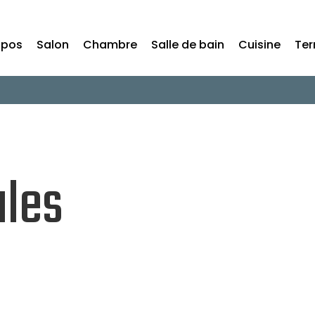
opos
Salon
Chambre
Salle de bain
Cuisine
Ter
ales