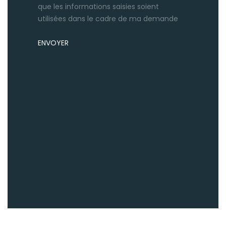
que les informations saisies soient
utilisées dans le cadre de ma demande
ENVOYER