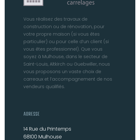
Vous réalisez des travaux de
construction ou de rénovation, pour
votre propre maison (si vous êtes
particulier) ou pour celle d’un client (si
vous êtes professionnel). Que vous
soyez à Mulhouse, dans le secteur de
Saint-Louis, Altkirch ou Guebwiller, nous
vous proposons un vaste choix de
carreaux et l’accompagnement de nos
vendeurs qualifiés.
ADRESSE
14 Rue du Printemps
68100 Mulhouse