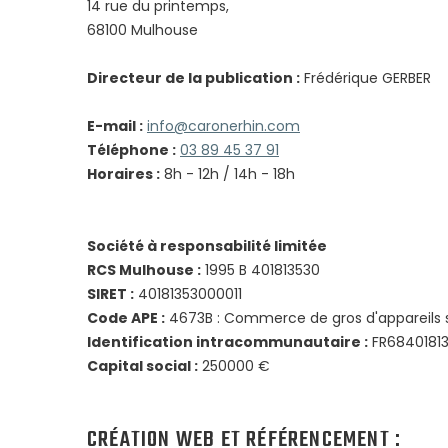
14 rue du printemps,
68100 Mulhouse
Directeur de la publication :
Frédérique GERBER
E-mail :
info@caronerhin.com
Téléphone :
03 89 45 37 91
Horaires :
8h - 12h / 14h - 18h
Société à responsabilité limitée
RCS Mulhouse :
1995 B 401813530
SIRET :
40181353000011
Code APE :
4673B : Commerce de gros d'appareils s
Identification intracommunautaire :
FR6840181
Capital social :
250000 €
CRÉATION WEB ET RÉFÉRENCEMENT :