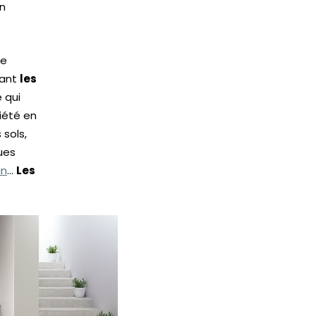
un
de
vant
les
 qui
iété en
 sols,
ues
in
…
Les