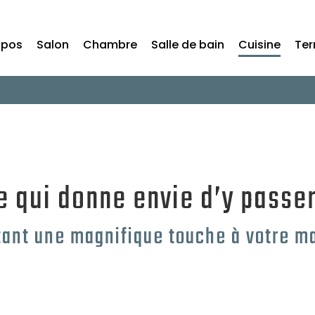
opos
Salon
Chambre
Salle de bain
Cuisine
Ter
e qui donne envie d’y passe
tant une magnifique touche à votre m