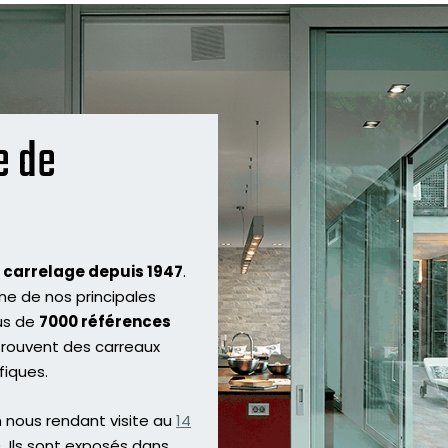
e de
u carrelage depuis 1947
.
ne de nos principales
us de
7000 références
 trouvent des carreaux
fiques.
 nous rendant visite au
14
. Ils sont exposés dans